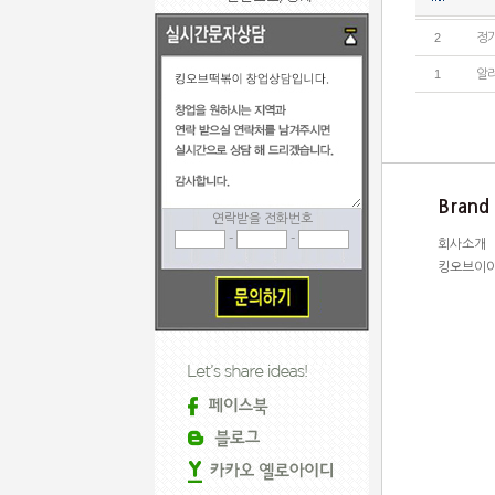
2
정
1
알
Brand
연락받을 전화번호
-
-
회사소개
킹오브이