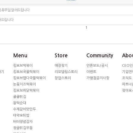
기휴무일 알려드립니다
려드립니다.
1
Menu
Store
Community
Abou
킹오브떡볶이
매장찾기
언론보도/공시
CEO
야기
킹오브국물떡볶이
리모델링스토리
이벤트
기업연
킹오브맵다국물떡볶이
창업스토리
가맹점공지사항
조직도
눈꽃치즈떡볶이
파트너
킹오브파닭떡볶이
찾아오
쿵쿵튀김
찰떡순대
수제갈비맛만두
마약오튀밥
버터양념감자
정글튀김우동