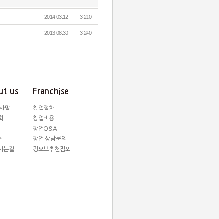
2014.03.12
3,210
2013.08.30
3,240
t us
Franchise
인사말
창업절차
혁
창업비용
창업Q&A
쉽
창업 상담문의
시는길
킹오브추천점포