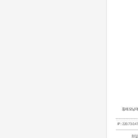
동해 모닝마
IP : 220.73.0.4
화일 