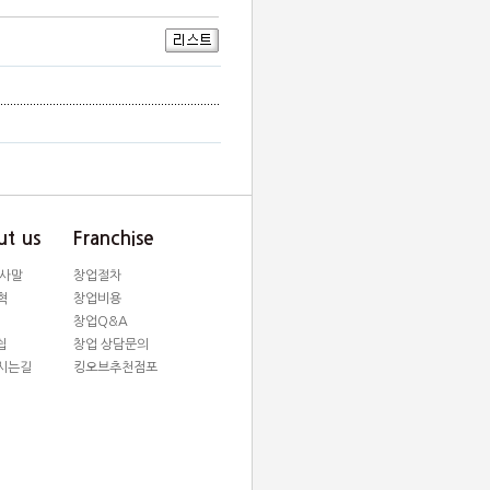
t us
Franchise
인사말
창업절차
혁
창업비용
창업Q&A
쉽
창업 상담문의
시는길
킹오브추천점포