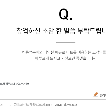
트점 점주님의 창업이야기!!
7
관리
#1
/
동해-모닝마트점-창업스토리.jpg
( 1.21MB : down 368)