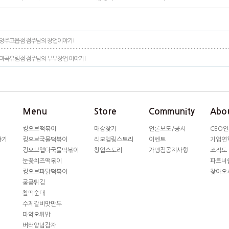
양주고읍점 점주님의 창업이야기!
마곡유림점 점주님의 부부창업 이야기!
Menu
Store
Community
Abou
킹오브떡볶이
매장찾기
언론보도/공시
CEO
야기
킹오브국물떡볶이
리모델링스토리
이벤트
기업연
킹오브맵다국물떡볶이
창업스토리
가맹점공지사항
조직도
눈꽃치즈떡볶이
파트너
킹오브파닭떡볶이
찾아오
쿵쿵튀김
찰떡순대
수제갈비맛만두
마약오튀밥
버터양념감자