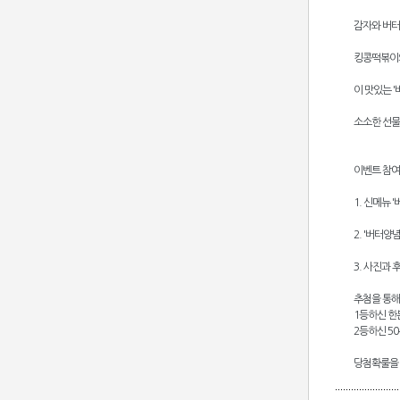
감자와 버터
킹콩떡볶이의
이 맛있는 
소소한 선물
이벤트 참여
1. 신메뉴
2. '버터
3. 사진과
추첨을 통해
1등하신 한
2등하신 50
당첨확룰을 