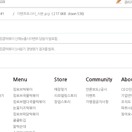
.223
관리
#1
/
이벤트포스터_사본.jpg
( 217.6KB : down 536)
킹콩떡볶이 신메뉴출시이벤트 당첨자 발표합...
킹콩떡볶이 3/4분기 경영평가 결과를 발표...
Menu
Store
Community
Abou
킹오브떡볶이
매장찾기
언론보도/공시
CEO
야기
킹오브국물떡볶이
리모델링스토리
이벤트
기업연
킹오브맵다국물떡볶이
창업스토리
가맹점공지사항
조직도
눈꽃치즈떡볶이
파트너
킹오브파닭떡볶이
찾아오
쿵쿵튀김
찰떡순대