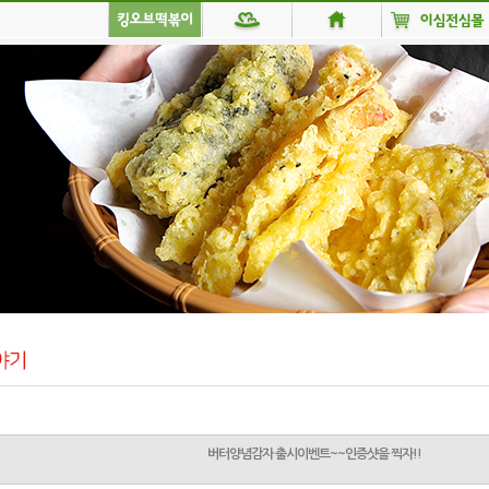
버터양념감자 출시이벤트~~인증샷을 찍자!!