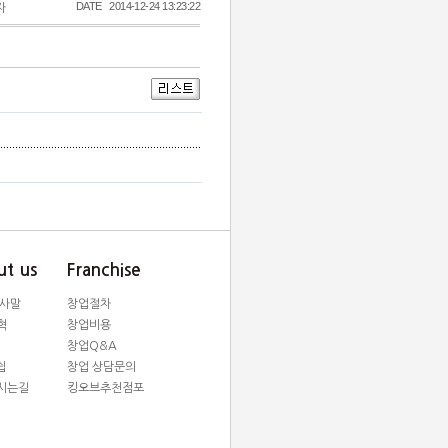
DATE
2014-12-24 13:23:22
자
t us
Franchise
인사말
창업절차
혁
창업비용
창업Q&A
쉽
창업 상담문의
시는길
킹오브추천점포