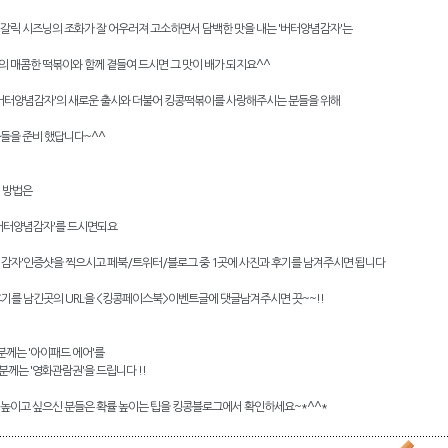
갈릭 시즈닝의 조화가 잘 어우러져 고소하면서 담백한 맛을 내는 '버터양념감자'는
 매콤한 떡볶이와 함께 곁들여 드시면 그 맛이 배가 되지요^^
'버터양념감자'의 새로운 출시와 더불어 킹콩떡볶이를 사랑해주시는 분들을 위해
들을 준비 했답니다~^^
 방법은
 '버터양념감자'를 드시면되요
양념감자'인증샷을 찍으시고 페북/트위터/블로그 중 1곳에 사진과 후기를 남겨주시면 됩니다
 후기를 남긴곳의 URL을 <킹콩페이스북>이벤트글에 댓글남겨주시면 끗~~!!
분께는 '아이패드 에어'를
분께는 '영화관람권'을 드립니다 !!
높이고 싶으신 분들은 확률 높이는 팁을 킹콩블로그에서 확인하세요~*^^*