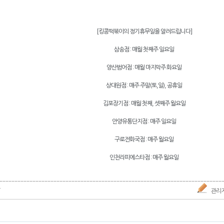
[킹콩떡볶이의 정기휴무일을 알려드립니다]
삼송점 : 매월 첫째주 일요일
양산범어점 : 매월 마지막주 화요일
상대원점 : 매주 주말(토,일), 공휴일
김포장기점 : 매월 첫째, 셋째주 월요일
안양유통단지점 : 매주 일요일
구로전화국점 : 매주 월요일
인천라피에스타점 : 매주 월요일
7
관리