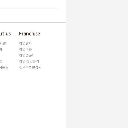
t us
Franchise
인사말
창업절차
혁
창업비용
창업Q&A
쉽
창업 상담문의
시는길
킹오브추천점포