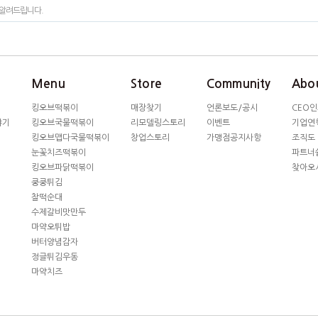
알려드립니다.
Menu
Store
Community
Abou
킹오브떡볶이
매장찾기
언론보도/공시
CEO
야기
킹오브국물떡볶이
리모델링스토리
이벤트
기업연
킹오브맵다국물떡볶이
창업스토리
가맹점공지사항
조직도
눈꽃치즈떡볶이
파트너
킹오브파닭떡볶이
찾아오
쿵쿵튀김
찰떡순대
수제갈비맛만두
마약오튀밥
버터양념감자
정글튀김우동
마약치즈